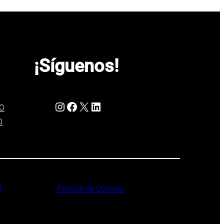
¡Síguenos!
Instagram
Facebook
X
LinkedIn
OO
O
d
Política de Cookies