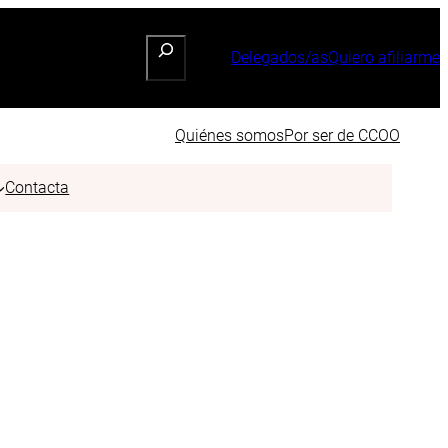
Buscar
Delegados/as
Quiero afiliarme
Quiénes somos
Por ser de CCOO
Contacta