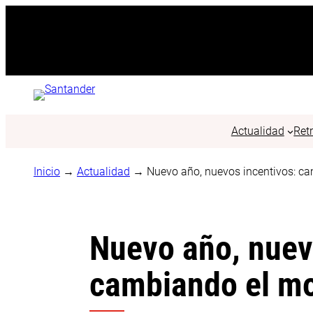
Saltar
al
contenido
Actualidad
Ret
Inicio
→
Actualidad
→
Nuevo año, nuevos incentivos: ca
Nuevo año, nuev
cambiando el mo