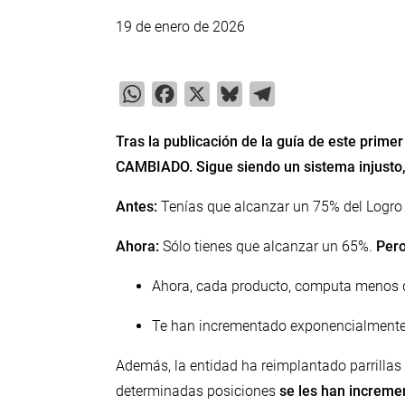
19 de enero de 2026
WhatsApp
Facebook
X
Bluesky
Telegram
Tras la publicación de la guía de este prim
CAMBIADO. Sigue siendo un sistema injusto, 
Antes:
Tenías que alcanzar un 75% del Logro
Ahora:
Sólo tienes que alcanzar un 65%.
Per
Ahora, cada producto, computa menos 
Te han incrementado exponencialmente 
Además, la entidad ha reimplantado parrillas d
determinadas posiciones
se les han increme